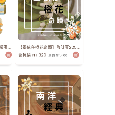
哥倫比亞 ：果物語系列「甜韻蜜瓜 」Typica Mejorado特殊水洗
【墨依莎橙花奇蹟】咖啡豆225g 0.5磅 手沖咖啡
52
點
會員價 NT.320
0
原價 NT.400