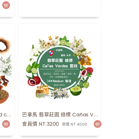
點
碳燒咖啡Charcoal roasted coffee
巴拿馬 翡翠莊園 綠標 Cañas Verdes 藝妓 水洗 Panama Hacienda La Esmeralda Private Collection Cañas Verdes Geisha Washed
16
點
會員價 NT.3200
原價 NT.4000