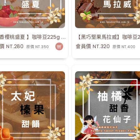
【蜜香櫻桃盛夏 】咖啡豆225g 0.5磅 手沖咖啡
15
點
價 NT.280
會員價 NT.320
原價 NT.350
原價 NT.400