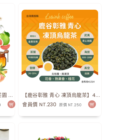
瓜地馬拉 芬卡拉 貝拉 碧雅莊園 Guatemala Finca La Bella・帕卡瑪拉・水洗處理法・拉斯米納斯寶礦山脈51426
【鹿谷彰雅 青心 凍頂烏龍茶】41314
點
會員價 NT.230
0
原價 NT.250