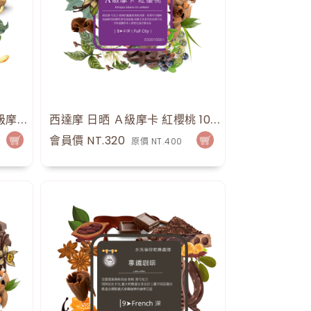
耶加雪菲 孔加 G1 日晒（高級摩卡）11
西達摩 日晒 Ａ級摩卡 紅櫻桃 10
18
點
15
點
會員價 NT.320
原價 NT.400