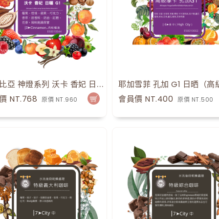
衣索比亞 神燈系列 沃卡 香妃 日曬 G1
30
點
價 NT.768
會員價 NT.400
原價 NT.960
原價 NT.500