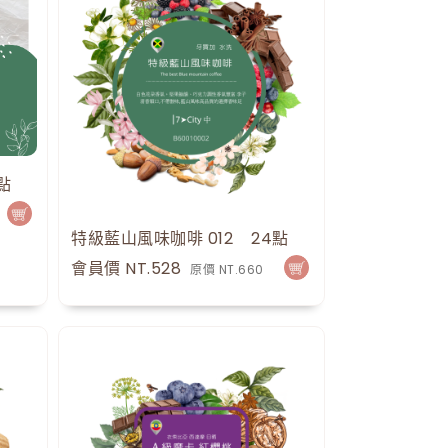
點
特級藍山風味咖啡 012
30
點
24
點
會員價 NT.528
原價 NT.660