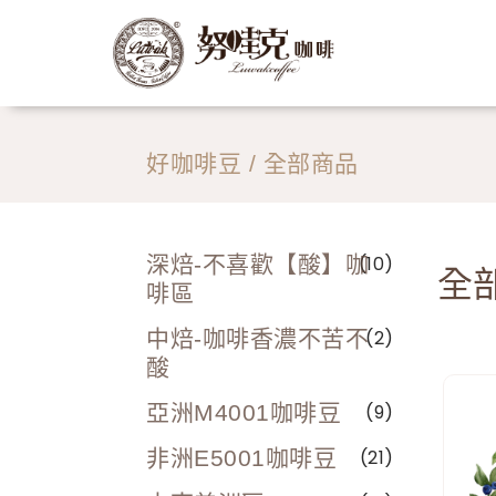
好咖啡豆
/ 全部商品
深焙-不喜歡【酸】咖
(10)
全
啡區
中焙-咖啡香濃不苦不
(2)
酸
亞洲M4001咖啡豆
(9)
非洲E5001咖啡豆
(21)