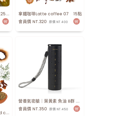
【柚橘甜香花仙子】咖啡豆225g 0.5磅 手沖咖啡
拿鐵咖啡Latte coffee 07
18
點
15
點
會員價 NT.320
原價 NT.400
營養氣密艙｜葉黃素 魚油 B群 保健品分裝盒 藥盒（一入）（黑色）
會員價 NT.350
原價 NT.450
碳燒咖啡Charcoal roasted coffee
16
點