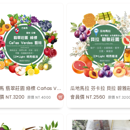
巴拿馬 翡翠莊園 綠標 Cañas Verdes 藝妓 日曬 Panama Hacienda La Esmeralda Private Collection Cañas Verdes Geisha Natural
價 NT.3200
會員價 NT.2560
原價 NT.4000
原價 NT.320