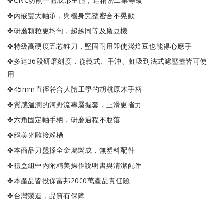
✤CNC切削一體成形主體，達精密工業等級
✤內嵌雙大軸承，與機身完整密合不晃動
✤研磨顆粒更均勻，超越同等及磨豆機
✤特級高硬度五芯錐刀，堅固耐用即使淺焙豆也能得心應手
✤多達36段研磨刻度，從義式、手沖、虹吸到法式濾壓壼皆可使
用
✤45mm直徑符合人體工學的胡桃原木手柄
✤質感溫潤的河野流專屬握套，止滑更省力
✤六角固定軸手柄，研磨過程不脫落
✤絕美光雕接粉槽
✤本商品刀盤採全金屬製成，無塑料配件
✤禮盒組中內附精美操作說明書與清潔配件
✤本產品皆投保富邦2000萬產品責任險
✤台灣製造，品質有保障
--------------------------------