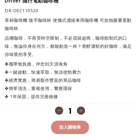
Driver 隨行電動咖啡機
DR-OEC110520
單杯咖啡機 隨手咖啡杯 便攜式濃縮車用咖啡機 可加熱膠囊電動
咖啡杯
品嚐咖啡，不再受時空限制，不必屈就超商，咖啡館制式的口
味，無論你身在何方，都能創造一杯？香醇濃郁的好咖啡，滿足
你味蕾的享受。
✤攜帶無負擔，伴您到天涯海角
✤一鍵啟動，快速萃取，無須使勁費力
✤經濟實惠，簡易製作豐富的單品咖啡
✤簡單清洗，重複使用，響應環保
✤ 1年保固，提供完善維修
加入購物車