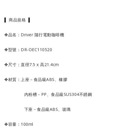
▌ 商品規格 ▌
✤品名：Driver 隨行電動咖啡機
✤型號：DR-OEC110520
✤尺寸：直徑7.5 x 高21.4cm
✤材質：上座－食品級ABS、橡膠
內粉槽－PP、食品級SUS304不銹鋼
下座－食品級ABS、玻璃
✤容量：100ml