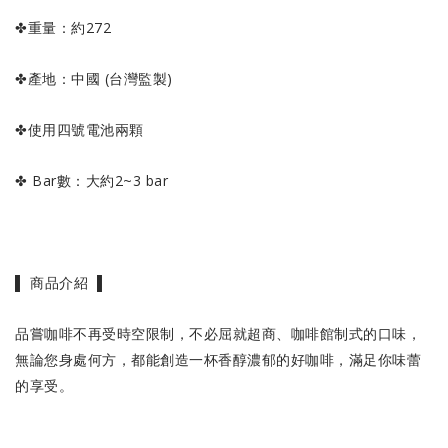
✤重量：約272
✤產地：中國 (台灣監製)
✤使用四號電池兩顆
✤ Bar數：大約2~3 bar
▌ 商品介紹 ▌
品嘗咖啡不再受時空限制，不必屈就超商、咖啡館制式的口味，
無論您身處何方，都能創造一杯香醇濃郁的好咖啡，滿足你味蕾
的享受。