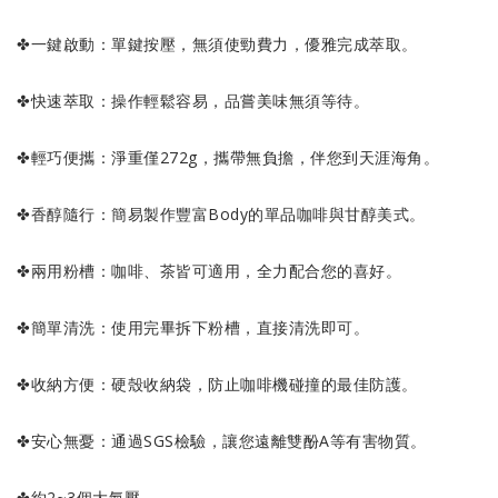
✤一鍵啟動：單鍵按壓，無須使勁費力，優雅完成萃取。
✤快速萃取：操作輕鬆容易，品嘗美味無須等待。
✤輕巧便攜：淨重僅272g，攜帶無負擔，伴您到天涯海角。
✤香醇隨行：簡易製作豐富Body的單品咖啡與甘醇美式。
✤兩用粉槽：咖啡、茶皆可適用，全力配合您的喜好。
✤簡單清洗：使用完畢拆下粉槽，直接清洗即可。
✤收納方便：硬殼收納袋，防止咖啡機碰撞的最佳防護。
✤安心無憂：通過SGS檢驗，讓您遠離雙酚A等有害物質。
✤約2~3個大氣壓