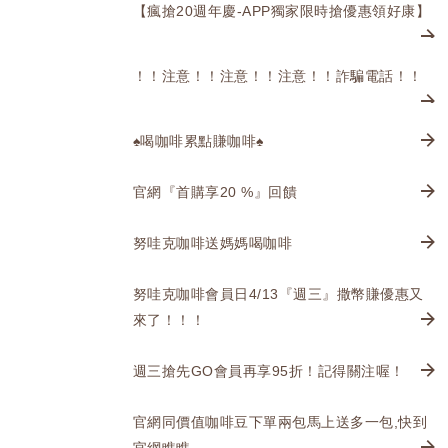
【瘋搶20週年慶-APP獨家限時搶優惠領好康】
！！注意！！注意！！注意！！詐騙電話！！
♠️喝咖啡累點賺咖啡♠️
官網『首購享20 %』回饋
努哇克咖啡送媽媽喝咖啡
努哇克咖啡會員日4/13『週三』撒幣賺優惠又
來了！！！
週三搶先GO會員再享95折！記得關注喔！
官網同價值咖啡豆下單兩包馬上送多一包,快到