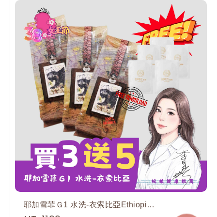
耶加雪菲Ｇ1 水洗-衣索比亞Ethiopia 225g*3 贈品：耶加雪菲Ｇ1 水洗-衣索比亞Ethiopia 12g*5